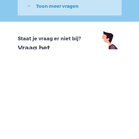
‘pak
Toon meer vragen
slac
Dat 
zich
Nie
Een
uit
mis
gez
nie
Som
Staat je vraag er niet bij?
Hoe
jon
Vraag het
voo
ove
wijkteam!
voo
dui
voo
omg
In a
Stel een vraag
van
Tot 
dad
jon
mach
omg
Vanwege vertrouwelijke
heb
Over ons
informatie wordt onze reactie
sek
via
Jouw Omgeving
verstuurd.
die
Contact
Je ontvangt per e-mail een link
ged
Veelgestelde vragen
om je account te activeren. Er
Hoe
zijn geen kosten aan