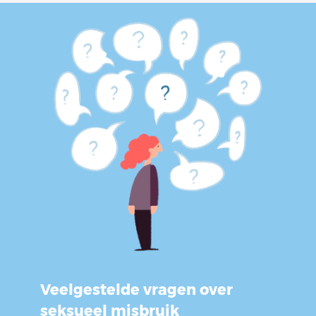
Veelgestelde vragen over
seksueel misbruik