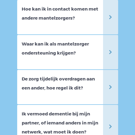
Hoe kan ik in contact komen met
andere mantelzorgers?
‘Wi
Waar kan ik als mantelzorger
is 
ondersteuning krijgen?
doo
Ens
gem
Man
Ens
De zorg tijdelijk overdragen aan
gro
man
een ander, hoe regel ik dit?
lev
bas
je t
int
Ens
erv
man
Ik vermoed dementie bij mijn
De 
ver
partner, of iemand anders in mijn
aan
Voo
netwerk, wat moet ik doen?
'res
aan