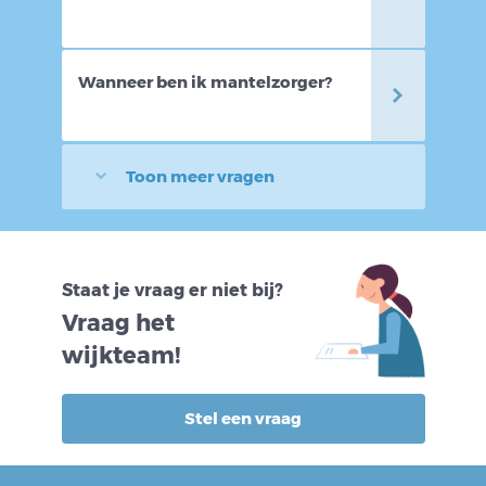
ver
man
res
Er 
fin
Wanneer ben ik mantelzorger?
ont
Het
Voo
Alz
kan
je 
Ned
kij
geh
Man
Toon meer vragen
Man
Dez
lan
zel
zor
sym
zie
zor
Staat je vraag er niet bij?
hul
and
hun
Vraag het
ver
part
wijkteam!
hui
maa
vrie
Stel een vraag