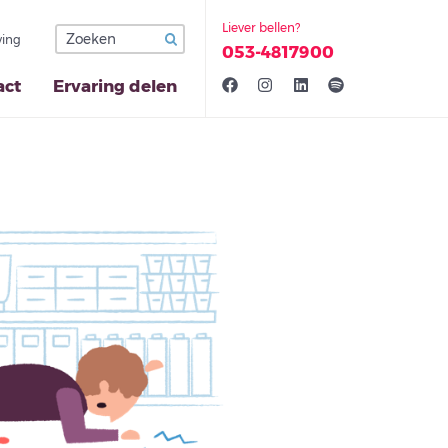
Liever bellen?
ing
053-4817900
act
Ervaring delen
Facebook
Instagram
LinkedIn
Spotify