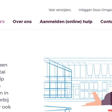
Voor verwijzers
Inloggen Jouw Omgev
's
Over ons
Aanmelden (online) hulp
Cont
 een
tal
lp
e
n in
rbij
r ook