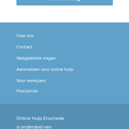
Vanwege vertrouwelijke
informatie wordt onze reactie
via
Jouw Omgeving
verstuurd.
Over ons
Je ontvangt per e-mail een link
Contact
om je account te activeren. Er
zijn geen kosten aan
Veelgestelde vragen
verbonden.
Aanmelden voor online hulp
Voor verwijzers
Proclaimer
Online Hulp Enschede
is onderdeel van